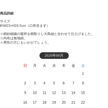
商品詳細
サイズ
約W23×H24.5cm（口布含まず）
☆錦紗縮緬の襦袢を柄取りし大島紬と合わせて仕上げました。
☆内布は無地絹。
☆男性の方にもいかがでしょう。
2026年08月
日
月
火
水
木
金
土
1
2
3
4
5
6
7
8
9
10
11
12
13
14
15
16
17
18
19
20
21
22