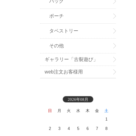
バッグ
ポーチ
タペストリー
その他
ギャラリー「古裂遊び」
web注文お客様用
2026年08月
日
月
火
水
木
金
土
1
2
3
4
5
6
7
8