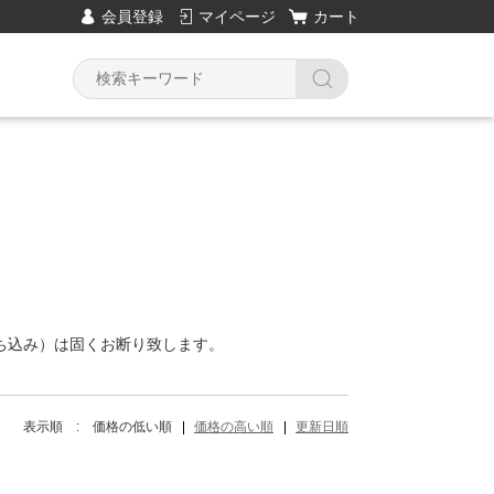
会員登録
マイページ
カート
Y
ド
ち込み）は固くお断り致します。
表示順 :
価格の低い順
価格の高い順
更新日順