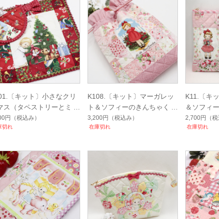
101.〔キット〕小さなクリ
K108.〔キット〕マーガレッ
K11.〔
マス（タペストリーとミニ
ト＆ソフィーのきんちゃく※
＆ソフィ
ーチセット）※予約
予約
300円
（税込み）
3,200円
（税込み）
2,700円
（税
庫切れ
在庫切れ
在庫切れ