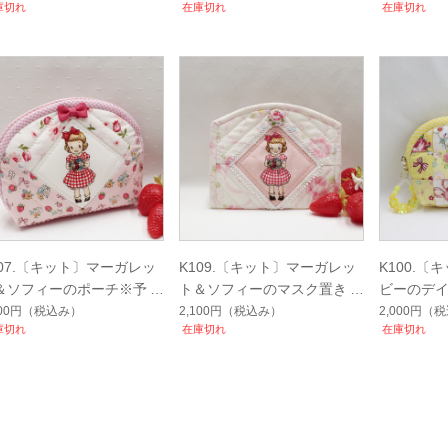
庫切れ
在庫切れ
在庫切れ
107.〔キット〕マーガレッ
K109.〔キット〕マーガレッ
K100.
＆ソフィーのポーチ※予約
ト＆ソフィーのマスク置き※
ビーのデ
予約
100円
（税込み）
2,100円
（税込み）
2,000円
（税
庫切れ
在庫切れ
在庫切れ