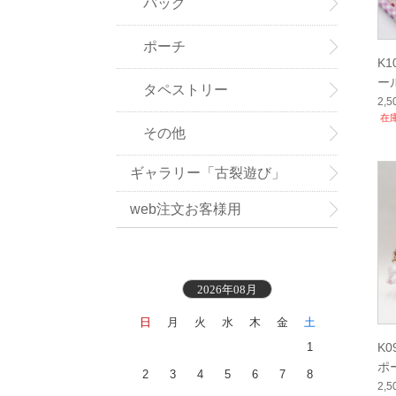
バッグ
ポーチ
K
ー
タペストリー
2,
在
その他
ギャラリー「古裂遊び」
web注文お客様用
2026年08月
日
月
火
水
木
金
土
1
K
ポ
2
3
4
5
6
7
8
2,