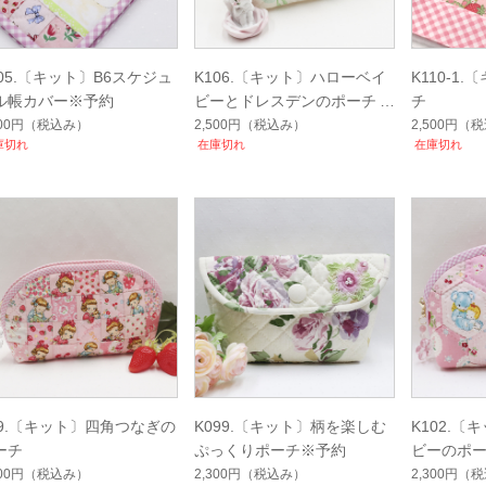
105.〔キット〕B6スケジュ
K106.〔キット〕ハローベイ
K110-1
ル帳カバー※予約
ビーとドレスデンのポーチ※
チ
予約
500円
（税込み）
2,500円
（税込み）
2,500円
（税
庫切れ
在庫切れ
在庫切れ
09.〔キット〕四角つなぎの
K099.〔キット〕柄を楽しむ
K102.
ーチ
ぷっくりポーチ※予約
ビーのポ
※予約
500円
（税込み）
2,300円
（税込み）
2,300円
（税