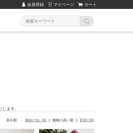
会員登録
マイページ
カート
Y
いたします。
表示順 :
価格の低い順
価格の高い順
更新日順