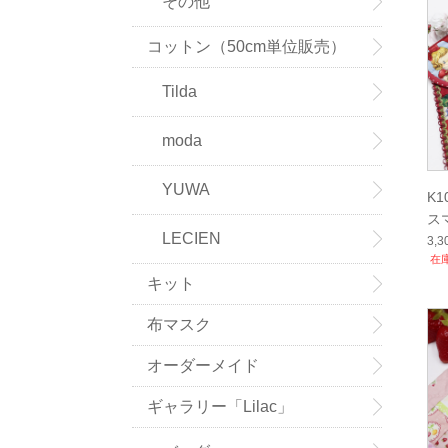
その他
コットン（50cm単位販売）
Tilda
moda
YUWA
K
ス
LECIEN
ポ
3,
在
キット
布マスク
オーダーメイド
ギャラリー「Lilac」